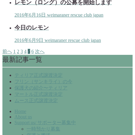
レモン（ロング）の公募を開始します
2016年6月16日
weimaraner rescue club japan
今日のレモン
2016年6月9日
weimaraner rescue club japan
前へ
1
2
3
4
5
6
次へ
最新記事一覧
ティリア正式譲渡決定
フリン（サンキライ）の今
保護犬の紹介〜ティリア
マートル正式譲渡決定
ムース正式譲渡決定
Home
About us
Support us/ サポーター募集中
一時預かり募集