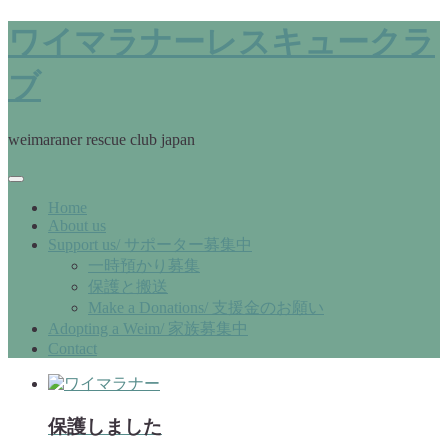
ワイマラナーレスキュークラ
ブ
weimaraner rescue club japan
Home
About us
Support us/ サポーター募集中
一時預かり募集
保護と搬送
Make a Donations/ 支援金のお願い
Adopting a Weim/ 家族募集中
Contact
保護しました