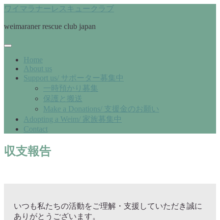
ワイマラナーレスキュークラブ
weimaraner rescue club japan
Home
About us
Support us/ サポーター募集中
一時預かり募集
保護と搬送
Make a Donations/ 支援金のお願い
Adopting a Weim/ 家族募集中
Contact
収支報告
いつも私たちの活動をご理解・支援していただき誠に
ありがとうございます。