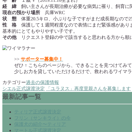
年 齢
１歳 ♀（2019.11.10生まれ）
経 緯
飼い主さんが長期治療が必要な病気に罹り、飼育に関
現在の預かり場所
兵庫WRC
状 態
体重20.5キロ、小ぶりな子ですがまだ成長期なので
性 格
保護して１週間程度なので表情にまだ緊張感がありま
基本的にとてもやりやすい子です。
その他
リクエスト登録の中で該当すると思われる方から順
>>
サポーター募集中！
ぜひ ↑ こちらのページから、できることを見つけてみ
少しお力を貸していただけるだけで、救われるワイマラ
カテゴリー
過去の保護情報
シエル正式譲渡決定
「ユラヌス」再度里親さんを募集します
最新記事一覧
ティリア正式譲渡決定
フリン（サンキライ）の今
保護犬の紹介〜ティリア
マートル正式譲渡決定