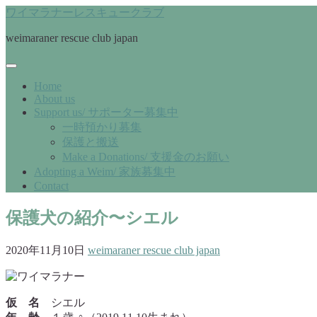
ワイマラナーレスキュークラブ
weimaraner rescue club japan
Home
About us
Support us/ サポーター募集中
一時預かり募集
保護と搬送
Make a Donations/ 支援金のお願い
Adopting a Weim/ 家族募集中
Contact
保護犬の紹介〜シエル
2020年11月10日
weimaraner rescue club japan
仮 名
シエル