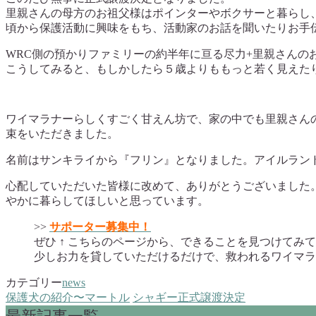
里親さんの母方のお祖父様はポインターやボクサーと暮らし
頃から保護活動に興味をもち、活動家のお話を聞いたりお手
WRC側の預かりファミリーの約半年に亘る尽力+里親さん
こうしてみると、もしかしたら５歳よりももっと若く見えた
ワイマラナーらしくすごく甘えん坊で、家の中でも里親さん
束をいただきました。
名前はサンキライから『フリン』となりました。アイルラン
心配していただいた皆様に改めて、ありがとうございました
やかに暮らしてほしいと思っています。
>>
サポーター募集中！
ぜひ ↑ こちらのページから、できることを見つけてみ
少しお力を貸していただけるだけで、救われるワイマラ
カテゴリー
news
保護犬の紹介〜マートル
シャギー正式譲渡決定