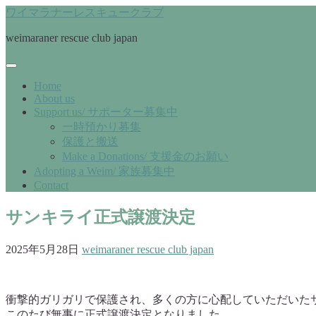
ワイマラナーレスキュークラブ
weimaraner rescue club japan
Home
About us
Support us/ サポーター募集中
一時預かり募集
保護と搬送
Make a Donations/ 支援金のお願い
Adopting a Weim/ 家族募集中
Contact
サンキライ正式譲渡決定
2025年5月28日
weimaraner rescue club japan
衝撃的ガリガリで保護され、多くの方に心配していただいた
このたび無事に正式譲渡決定となりました。