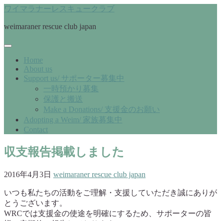
ワイマラナーレスキュークラブ
weimaraner rescue club japan
Home
About us
Support us/ サポーター募集中
一時預かり募集
保護と搬送
Make a Donations/ 支援金のお願い
Adopting a Weim/ 家族募集中
Contact
収支報告掲載しました
2016年4月3日
weimaraner rescue club japan
いつも私たちの活動をご理解・支援していただき誠にありが
とうございます。
WRCでは支援金の使途を明確にするため、サポーターの皆