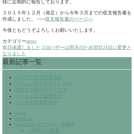
様に定期的に報告しております。
２０１５年１２月（発足）から今年３月までの収支報告書を
作成しました。 >>>
収支報告書のページへ
今後ともどうぞよろしくお願いいたします。
カテゴリー
news
本日保護しました
2/20バザーは雨天のため翌日21日に変更と
なりました
最新記事一覧
ティリア正式譲渡決定
フリン（サンキライ）の今
保護犬の紹介〜ティリア
マートル正式譲渡決定
ムース正式譲渡決定
Home
About us
Support us/ サポーター募集中
一時預かり募集