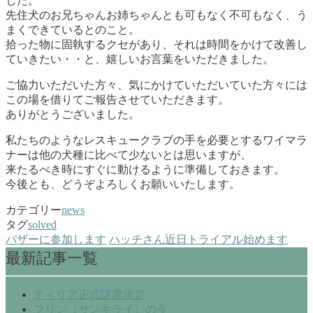
した。
先住犬のお兄ちゃんお姉ちゃんとも可もなく不可もなく、う
まくできているとのこと。
拾った物に固執するクセがあり、それは時間をかけて改善し
ていきたい・・と、嬉しいお言葉をいただきました。
ご協力いただいた方々、気にかけていただいていた方々には
この場を借りてご報告させていただきます。
ありがとうございました。
私たちのようなレスキュークラブの手を必要とするワイマラ
ナーは他の犬種に比べて少ないとは思いますが、
来たるべき時にすぐに動けるように準備しておきます。
今後とも、どうぞよろしくお願いいたします。
カテゴリー
news
タグ
solved
バザーに参加します
ハッチさん近日トライアル始めます
最新記事一覧
ティリア正式譲渡決定
フリン（サンキライ）の今