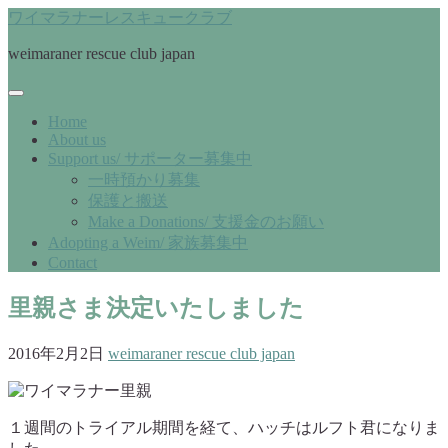
ワイマラナーレスキュークラブ
weimaraner rescue club japan
Home
About us
Support us/ サポーター募集中
一時預かり募集
保護と搬送
Make a Donations/ 支援金のお願い
Adopting a Weim/ 家族募集中
Contact
里親さま決定いたしました
2016年2月2日
weimaraner rescue club japan
１週間のトライアル期間を経て、ハッチはルフト君になりま